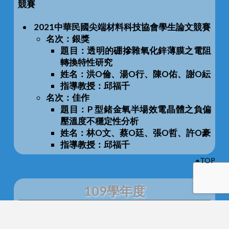
競賽
2021中華民國尖端材料科技協會學生論文競賽
名次：銀獎
題目：透明的硼摻雜氧化鋅薄膜之電阻
轉換特性研究
姓名：洪O倫、湯O行、陳O佑、謝O紜
指導教授：邱福千
名次：佳作
題目：P 型鍺金氧半場效電晶體之負偏
壓溫度不穩定性分析
姓名：林O文、蔡O廷、張O哲、許O豪
指導教授：邱福千
TOP
109學年度
教師獲獎