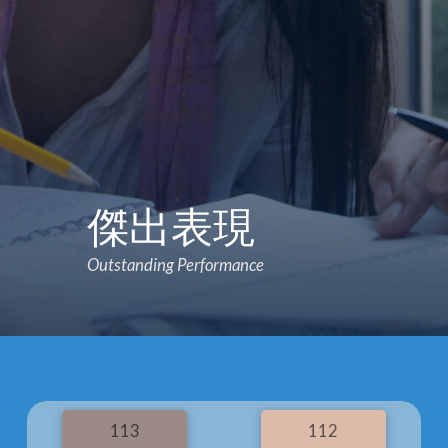
傑出表現
Outstanding Performance
113
112